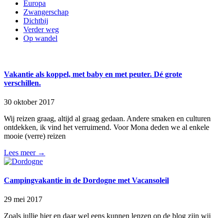
Europa
Zwangerschap
Dichtbij
Verder weg
Op wandel
Vakantie als koppel, met baby en met peuter. Dé grote
verschillen.
30 oktober 2017
Wij reizen graag, altijd al graag gedaan. Andere smaken en culturen
ontdekken, ik vind het verruimend. Voor Mona deden we al enkele
mooie (verre) reizen
Lees meer →
Campingvakantie in de Dordogne met Vacansoleil
29 mei 2017
Zoals jullie hier en daar wel eens kunnen lenzen op de blog zijn wij